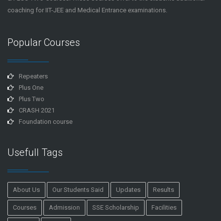
coaching for IIT-JEE and Medical Entrance examinations.
Popular Courses
Repeaters
Plus One
Plus Two
CRASH 2021
Foundation course
Usefull Tags
About Us
Our Students Said
Updates
Results
Courses
Admission
SSE Scholarship
Facilities