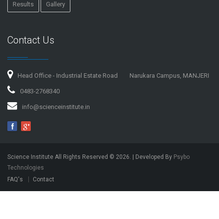
Results
Gallery
Contact Us
Head Office - Industrial Estate Road
Narukara Campus, MANJERI
0483-2768340
info@scienceinstitute.in
Science Institute All Rights Reserved ©
2026
. | Developed By
Psybo
Technologies
FAQ's
Contact