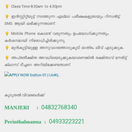
Class Time 8.30am to 4.30pm
ഇന്‍സ്റ്റിറ്റ്യൂട്ട് നടത്തുന്ന എല്ലാ പരീക്ഷകളുടേയും റിസല്‍ട്ട്
SMS ആയി ലഭിക്കുന്നതാണ്.
Mobile Phone കൊണ്ട് വരുന്നതും ഉപയോഗിക്കുന്നതും
കര്‍ശനമായി നിരോധിച്ചിരിക്കുന്നു.
മുന്‍കൂട്ടിയുള്ള അനുവാദത്തോടുകൂടി മാത്രം ലീവ് എടുക്കുക.
അപ്രതീക്ഷിത അവധിയെടുക്കുകയാണെങ്കില്‍ രക്ഷിതാവ് നേരിട്ട്
ക്ലാസ് ടീച്ചറെ അറിയിക്കേണ്ടതാണ്.
കൂടുതൽ വിവരങൾക്ക്
04832768340
MANJERI :
04933223221
Perinthalmanna :