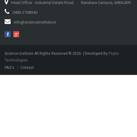
Head Office - Industrial Estate Road
Narukara Campus, MANJERI
0483-2768340
info@scienceinstitute.in
Science Institute All Rights Reserved ©
2026
. | Developed By
Psybo
Technologies
FAQ's
Contact