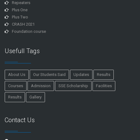
Repeaters
Plus One
Plus Two
CRASH 2021
Foundation course
Usefull Tags
About Us
Our Students Said
Updates
Results
Courses
Admission
SSE Scholarship
Facilities
Results
Gallery
Contact Us