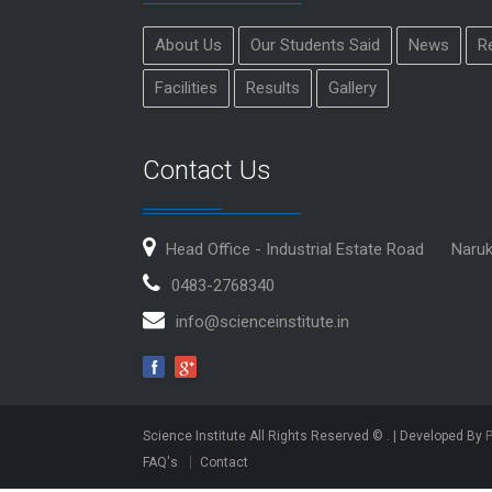
About Us
Our Students Said
News
R
Facilities
Results
Gallery
Contact Us
Head Office - Industrial Estate Road
Naru
0483-2768340
info@scienceinstitute.in
Science Institute All Rights Reserved ©
. | Developed By
FAQ's
Contact