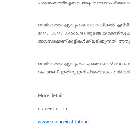
പ്രവേശനത്തിനുള്ള പൊതുപ്രവേശനപരീക്ഷയാണ് ന
രാജ്യത്തെ
ഏറ്റവും
വലിയ
മെഡിക്കൽ
എൻട്
തുടങ്ങിയ
കോഴ്
സുകള
BAMS , BUMS, B.V.Sc & AH.
അവസരമാണ്
കുട്ടികൾക്ക്
ലഭിക്കുന്നത്
അതു
.
രാജ്യത്തെ
ഏറ്റവും
മികച്ച
മെഡിക്കൽ
സ്ഥാപ
വഴിയാണ്
ഇതിനു
ഇനി
പ്രേത്യകം
എൻട്ര
.
More details:
ntaneet.nic.in
www.scienceinstitute.in