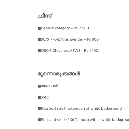
ഫീസ്
◼
General category = Rs. 1500
◼
SC/ST/PwD/transgender = Rs 800
◼
OBC-NCL/general-EWS = Rs 1400
മുന്നൊരുക്കങ്ങൾ
ആധാർ
◼
/
◼
SSLC
◼
Passport size Photograph of white background
◼
Postcard size (4"X6") photo with a white backgro